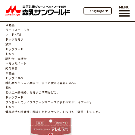
商品紹介
MENU
Language
トップ
全商品
ライフステージ別
フードNAVI
ドッグミルク
飲料
ドッグフード
おやつ
離乳食・介護食
ヘルスサポート
給与器具
全商品
ドッグミルク
哺乳期からシニア期まで、ずっと使える森乳ミルク。
飲料
愛犬の水分補給、ミルクの溶解などに。
ドッグフード
ワンちゃんのライフステージやニーズに合わせたドライフード。
おやつ
健康維持や嗜好性に配慮したビスケット。しつけやご褒美におすすめ。