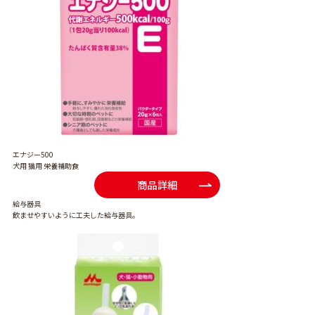
エナジー500
犬用 猫用 栄養補助食
商品詳細
給与器具
飲ませやすいように工夫した給与器具。