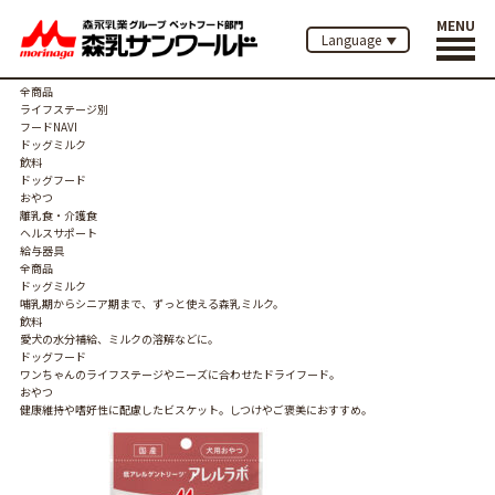
商品紹介
MENU
Language
トップ
全商品
ライフステージ別
フードNAVI
ドッグミルク
飲料
ドッグフード
おやつ
離乳食・介護食
ヘルスサポート
給与器具
全商品
ドッグミルク
哺乳期からシニア期まで、ずっと使える森乳ミルク。
飲料
愛犬の水分補給、ミルクの溶解などに。
ドッグフード
ワンちゃんのライフステージやニーズに合わせたドライフード。
おやつ
健康維持や嗜好性に配慮したビスケット。しつけやご褒美におすすめ。