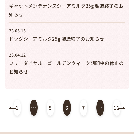
キャットメンテナンスシニアミルク25g 製造終了のお
知らせ
23.05.15
ドッグシニアミルク25g 製造終了のお知らせ
23.04.12
フリーダイヤル ゴールデンウィーク期間中の休止の
お知らせ
1
…
5
6
7
…
11
前のページ
次の