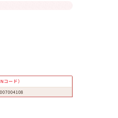
ANコード）
007004108