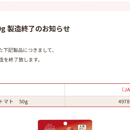
0g 製造終了のお知らせ
た下記製品につきまして、
造を終了致します。
名
（J
マト 50g
4978