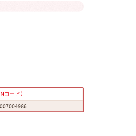
ANコード）
007004986