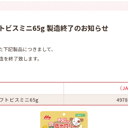
トビスミニ65g 製造終了のお知らせ
た下記製品につきまして、
造を終了致します。
名
（J
フトビスミニ65g
4978