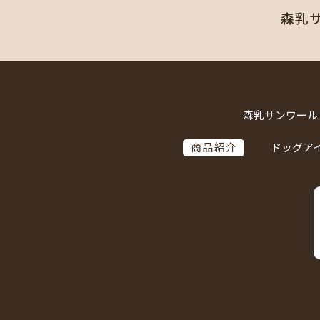
森乳
森乳サンワール
商品紹介
ドッグア